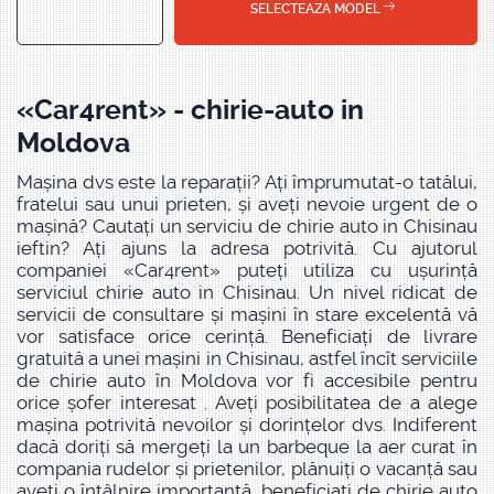
SELECTEAZA MODEL
«Car4rent» - chirie-auto in
Moldova
Mașina dvs este la reparații? Ați împrumutat-o tatălui,
fratelui sau unui prieten, și aveți nevoie urgent de o
mașină? Cautați un serviciu de chirie auto in Chisinau
ieftin? Ați ajuns la adresa potrivită. Cu ajutorul
companiei «Car4rent» puteți utiliza cu ușurință
serviciul chirie auto in Chisinau. Un nivel ridicat de
servicii de consultare și mașini în stare excelentă vă
vor satisface orice cerință. Beneficiați de livrare
gratuită a unei mașini in Chisinau, astfel încît serviciile
de chirie auto în Moldova vor fi accesibile pentru
orice șofer interesat . Aveți posibilitatea de a alege
mașina potrivită nevoilor și dorințelor dvs. Indiferent
dacă doriți să mergeți la un barbeque la aer curat în
compania rudelor și prietenilor, plănuiți o vacanță sau
aveți o întâlnire importantă, beneficiati de chirie auto