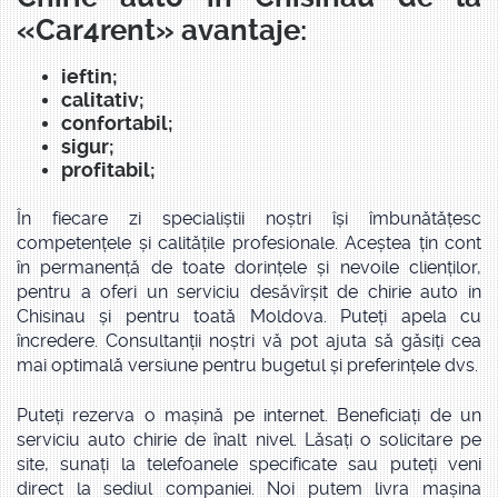
«Car4rent» avantaje:
ieftin;
calitativ;
confortabil;
sigur;
profitabil;
În fiecare zi specialiștii noștri își îmbunătățesc
competențele și calitățile profesionale. Aceștea țin cont
în permanență de toate dorințele și nevoile clienților,
pentru a oferi un serviciu desăvîrșit de chirie auto in
Chisinau și pentru toată Moldova. Puteți apela cu
încredere. Consultanții noștri vă pot ajuta să găsiți cea
mai optimală versiune pentru bugetul și preferințele dvs.
Puteți rezerva o mașină pe internet. Beneficiați de un
serviciu auto chirie de înalt nivel. Lăsați o solicitare pe
site, sunați la telefoanele specificate sau puteți veni
direct la sediul companiei. Noi putem livra mașina