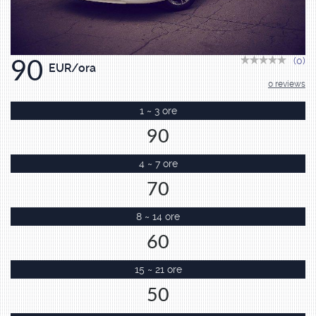
(0)
90
EUR/ora
0 reviews
1 ~ 3 ore
90
4 ~ 7 ore
70
8 ~ 14 ore
60
15 ~ 21 ore
50