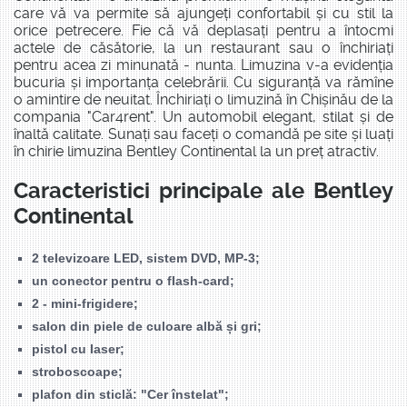
care vă va permite să ajungeți confortabil și cu stil la
orice petrecere. Fie că vă deplasați pentru a întocmi
actele de căsătorie, la un restaurant sau o închiriați
pentru acea zi minunată - nunta. Limuzina v-a evidenția
bucuria și importanța celebrării. Cu siguranță va rămîne
o amintire de neuitat. Închiriați o limuzină în Chișinău de la
compania "Car4rent". Un automobil elegant, stilat și de
înaltă calitate. Sunați sau faceți o comandă pe site și luați
în chirie limuzina Bentley Continental la un preț atractiv.
Caracteristici principale ale Bentley
Continental
2 televizoare LED, sistem DVD, MP-3;
un conector pentru o flash-card;
2 - mini-frigidere;
salon din piele de culoare albă și gri;
pistol cu laser;
stroboscoape;
plafon din sticlă: "Cer înstelat";