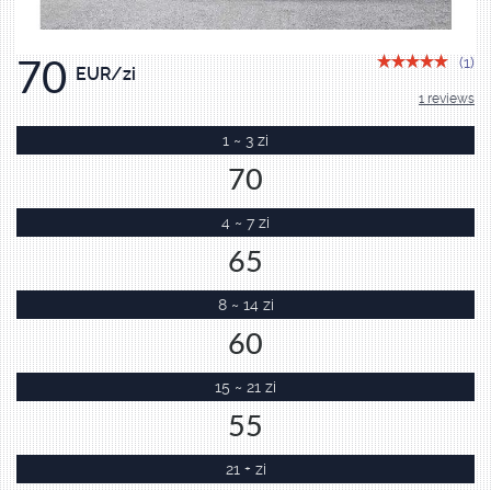
(1)
70
EUR/zi
1 reviews
1 ~ 3 zi
70
4 ~ 7 zi
65
8 ~ 14 zi
60
15 ~ 21 zi
55
21 + zi