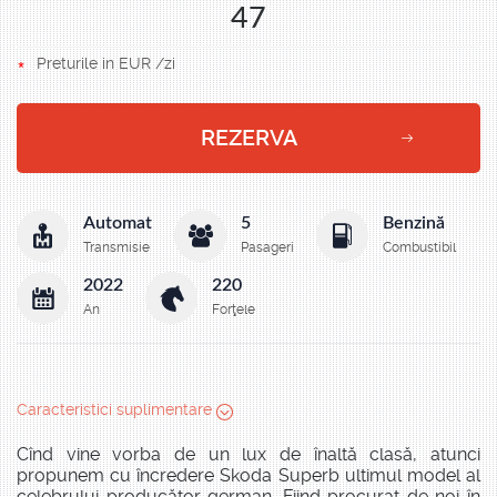
47
Preturile in EUR /zi
REZERVA
Automat
5
Benzină
Transmisie
Pasageri
Combustibil
2022
220
An
Forţele
Caracteristici suplimentare
Cînd vine vorba de un lux de înaltă clasă, atunci
propunem cu încredere Skoda Superb ultimul model al
celebrului producător german. Fiind procurat de noi în