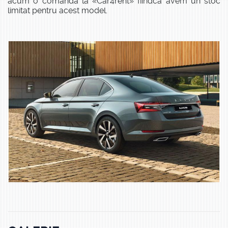
acum o comandă la «Car4rent» fiindcă avem un stoc
limitat pentru acest model.