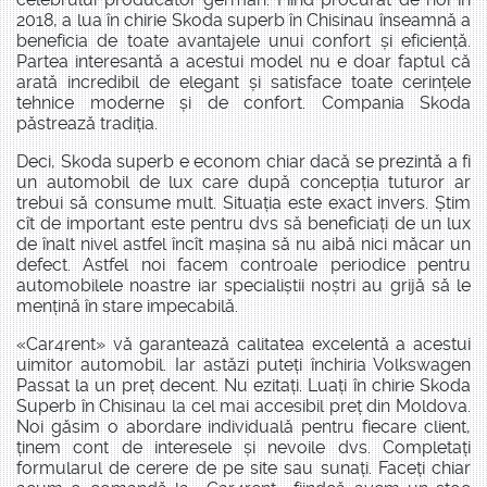
2018, a lua în chirie Skoda superb în Chisinau înseamnă a
beneficia de toate avantajele unui confort și eficiență.
Partea interesantă a acestui model nu e doar faptul că
arată incredibil de elegant și satisface toate cerințele
tehnice moderne și de confort. Compania Skoda
păstrează tradiția.
Deci, Skoda superb e econom chiar dacă se prezintă a fi
un automobil de lux care după concepția tuturor ar
trebui să consume mult. Situația este exact invers. Știm
cît de important este pentru dvs să beneficiați de un lux
de înalt nivel astfel încît mașina să nu aibă nici măcar un
defect. Astfel noi facem controale periodice pentru
automobilele noastre iar specialiștii noștri au grijă să le
mențină în stare impecabilă.
«Car4rent» vă garantează calitatea excelentă a acestui
uimitor automobil. Iar astăzi puteți închiria Volkswagen
Passat la un preț decent. Nu ezitați. Luați în chirie Skoda
Superb în Chisinau la cel mai accesibil preț din Moldova.
Noi găsim o abordare individuală pentru fiecare client,
ținem cont de interesele și nevoile dvs. Completați
formularul de cerere de pe site sau sunați. Faceți chiar