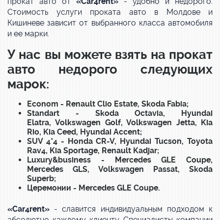
прокат авто от
«
Car4rent
»
-
удобно и недорого.
Стоимость услуги проката авто в Молдове и
Кишиневе зависит от выбранного класса автомобиля
и ее марки.
У нас вы можете взять на прокат
авто недорого следующих
марок:
Econom
-
Renault Clio Estate
,
Skoda Fabia
;
Standart
-
Skoda Octavia
,
Hyundai
Elatra
,
Volkswagen Golf
,
Volkswagen Jetta
,
Kia
Rio
,
Kia Ceed
,
Hyundai Accent
;
SUV 4*4
-
Honda CR-V
,
Hyundai Tucson
,
Toyota
Rav4
,
Kia Sportage
,
Renault Kadjar
;
Luxury&business
-
Mercedes GLE Coupe
,
Mercedes GLS
,
Volkswagen Passat
,
Skoda
Superb
;
Церемонии
-
Mercedes GLE Coupe
.
«
Car4rent
»
- славится индивидуальным подходом к
абсолютно каждому клиенту. Специалисты компании