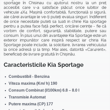
sportage în Chisinau cu ajutorul nostru la un preț
accesibil care v-a satisface plăcut orice iubitor de
vehicule 4X4. Mașină confortabilă, funcțională și sigură,
ale cărei avantaje le ve-ți puteți evalua singuri. Indiferent
de orice necesitate puteti sa luati in chirie Kia sportage
pentru a putea face față perfect, oricărei cerințe - fie că
vorbim de confort, siguranță, stabilitate, putere sau
consum. În plus unul din avantajele Kia Sportage este un
exterior impunător care inspiră respect iar chiria Kia
Sportage poate include, la solicitare, livrarea vehiculului
la orice adresă și la timp. Mai ales, datorită «Car4rent»,
beneficiați de livrare gratuită în Chișinău.
Caracteristicile Kia Sportage
Combustibil - Benzina
Viteza maxima (Km/ h) 190
Consum Combinat (l/100km) 6.8 – 8.0 l
Transmisie Automat
Putere maxima (CP) 177