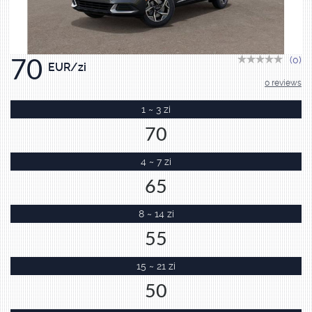
(0)
70
EUR/zi
0 reviews
1 ~ 3 zi
70
4 ~ 7 zi
65
8 ~ 14 zi
55
15 ~ 21 zi
50