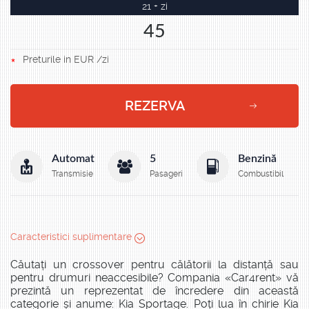
21 + zi
45
Preturile in EUR /zi
REZERVA
Automat
5
Benzină
Transmisie
Pasageri
Combustibil
Caracteristici suplimentare
Căutați un crossover pentru călătorii la distanță sau
pentru drumuri neaccesibile? Compania «Car4rent» vă
prezintă un reprezentat de încredere din această
categorie și anume: Kia Sportage. Poți lua în chirie Kia