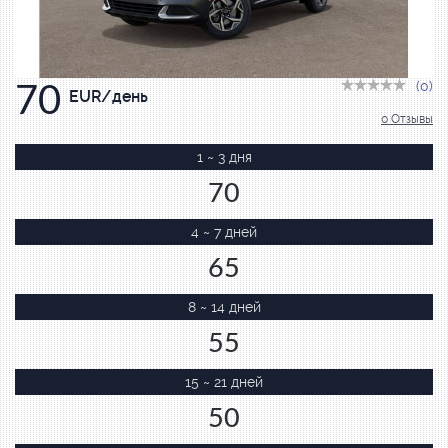
(0)
70
EUR/день
0 Отзывы
1 ~ 3 дня
70
4 ~ 7 дней
65
8 ~ 14 дней
55
15 ~ 21 дней
50