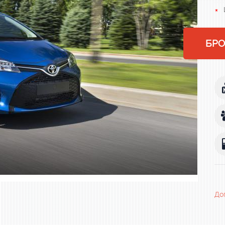
БР
До