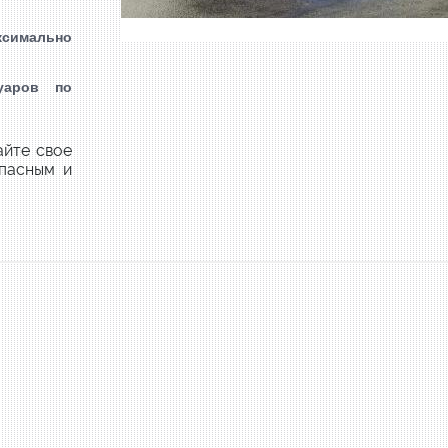
ксимально
уаров по
айте свое
пасным и