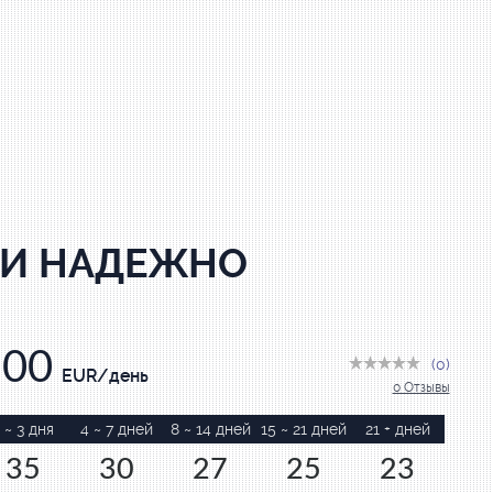
 И НАДЕЖНО
100
(0)
EUR/день
0 Отзывы
 ~ 3 дня
4 ~ 7 дней
8 ~ 14 дней
15 ~ 21 дней
21 + дней
35
30
27
25
23