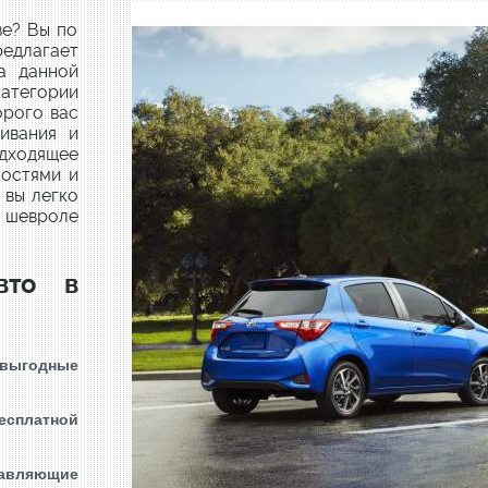
ве? Вы по
редлагает
а данной
атегории
орого вас
ивания и
дходящее
ностями и
»
вы легко
т шевроле
вто в
 выгодные
есплатной
авляющие