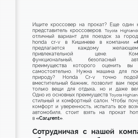
Ищите кроссовер на прокат? Еще один 
представитель кроссоверов.
Toyota Highland
отличный вариант для поездок за город
honda cr-v в Кишиневе в компании
«
предлагается каждому желающ
привлекательной цене. Комфо
функциональный, безопасный авто
преимущества которого оценить вы 
самостоятельно. Нужна машина для по
природу? Honda Сr-v точно подой
вместительный бажник, позволит вам пер
только вещи для отдыха, но и даже вел
Одно из основных преимуществ
Toyota Highlan
стильный и комфортный салон. Чтобы поч
комфорт и уверенность, испытать все во
автомобиля, стоит взять на прокат ho
в
«Car4rent
»
.
Сотрудничая с нашей комп