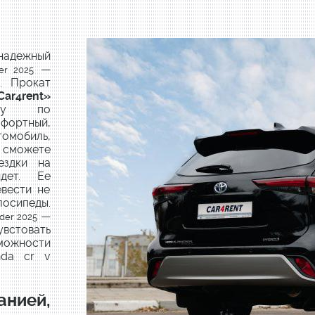
надежный
—
er 2025
. Прокат
Car4rent
»
ему по
ртный,
мобиль,
сможете
ездки на
дет. Ее
евести не
осипеды.
—
der 2025
увстовать
зможности
nda cr v
анией,