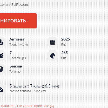
Цены в EUR /день
ОНИРОВАТЬ
Автомат
2025
Трансмиссия
Год
7
265
Пассажиры
Сил
Бензин
Топливо
5
; 7
; 6.5
(Extraurban)
(Urban)
(Mixt)
расход топлива (l/ 100 km)
полнительные характеристики