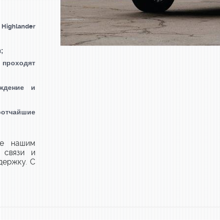
 Highlander
;
проходят
ждение и
отчайшие
те нашим
 связи и
держку. С