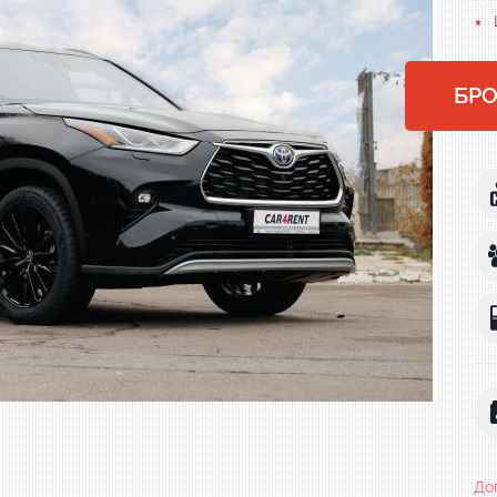
БР
До