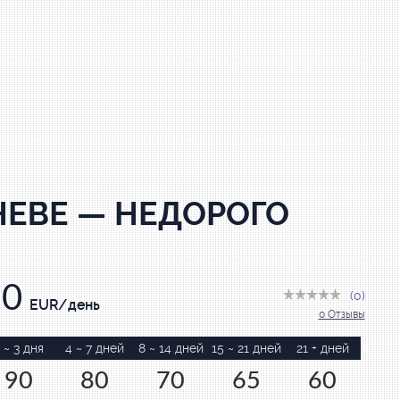
НЕВЕ — НЕДОРОГО
90
(0)
EUR/день
0 Отзывы
 ~ 3 дня
4 ~ 7 дней
8 ~ 14 дней
15 ~ 21 дней
21 + дней
90
80
70
65
60