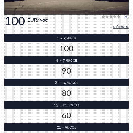
(0)
100
EUR/час
0 Отзывы
1 ~ 3 часа
100
4 ~ 7 часов
90
8 ~ 14 часов
80
15 ~ 21 часов
60
21 + часов