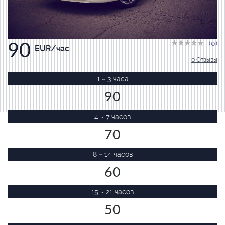
(0)
90
EUR/час
0 Отзывы
1 ~ 3 часа
90
4 ~ 7 часов
70
8 ~ 14 часов
60
15 ~ 21 часов
50